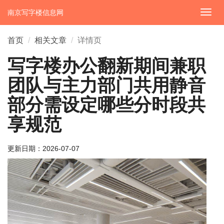
南京写字楼信息网
切
换
导
首页
相关文章
详情页
航
写字楼办公翻新期间兼职
团队与主力部门共用静音
部分需设定哪些分时段共
享规范
更新日期：
2026-07-07