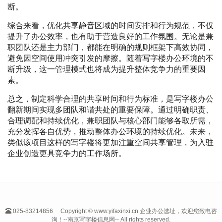
断。
综合来看，优化共享静音区域的时间安排和行为规范，不仅
提升了办公效率，也有助于营造良好的工作氛围。无论是兼
职团队还是主力部门，都能在明确的规则框架下高效协同，
避免因空间使用冲突引发的摩擦。随着写字楼办公环境的不
断升级，这一管理模式也将成为提升整体竞争力的重要因
素。
总之，制定科学合理的共享时间和行为标准，是写字楼办公
翻新期间实现多团队和谐共处的重要保障。通过明确职责、
合理调配和持续优化，兼职团队与核心部门能够各取所需，
充分发挥各自优势，推动整体办公环境的持续优化。未来，
类似该项目这样的写字楼将更加注重空间共享管理，为入驻
企业创造更具竞争力的工作场所。
025-83214856
Copyright © www.yifaxinxi.cn 企业办公选址，欢迎您致电咨
询！--南京写字楼信息网-- All rights reserved.