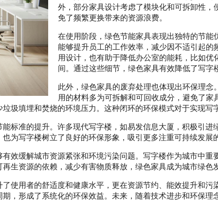
外，部分家具设计考虑了模块化和可拆卸性，
免了频繁更换带来的资源浪费。
在使用阶段，绿色节能家具表现出独特的节能
能够提升员工的工作效率，减少因不适引起的
用设计，也有助于降低办公室的能耗，比如优
间。通过这些细节，绿色家具有效降低了写字
此外，绿色家具的废弃处理也体现出环保理念
用的材料多为可拆解和可回收成分，避免了家
少垃圾填埋和焚烧的环境压力。这种闭环的环保模式对于实现写
节能标准的提升。许多现代写字楼，如易发信息大厦，积极引进
，也为写字楼树立了良好的环保形象，吸引更多注重可持续发展
够有效缓解城市资源紧张和环境污染问题。写字楼作为城市中重
可再生资源的依赖，减少有害物质释放，绿色家具成为城市绿色
升了使用者的舒适度和健康水平，更在资源节约、能效提升和污
周期，形成了系统化的环保效益。未来，随着技术进步和环保理